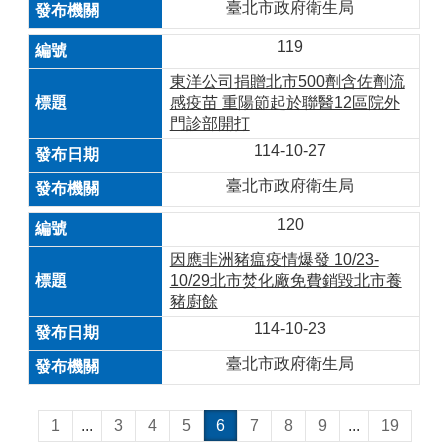
臺北市政府衛生局
119
東洋公司捐贈北市500劑含佐劑流
感疫苗 重陽節起於聯醫12區院外
門診部開打
114-10-27
臺北市政府衛生局
120
因應非洲豬瘟疫情爆發 10/23-
10/29北市焚化廠免費銷毀北市養
豬廚餘
114-10-23
臺北市政府衛生局
1
...
3
4
5
6
7
8
9
...
19