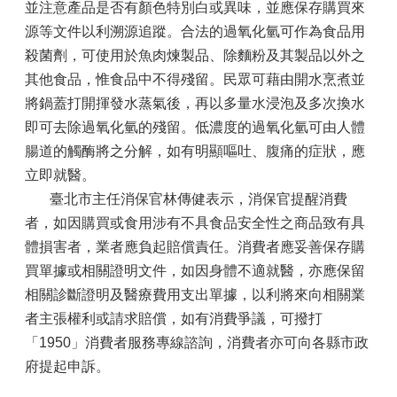
並注意產品是否有顏色特別白或異味，並應保存購買來
源等文件以利溯源追蹤。合法的過氧化氫可作為食品用
殺菌劑，可使用於魚肉煉製品、除麵粉及其製品以外之
其他食品，惟食品中不得殘留。民眾可藉由開水烹煮並
將鍋蓋打開揮發水蒸氣後，再以多量水浸泡及多次換水
即可去除過氧化氫的殘留。低濃度的過氧化氫可由人體
腸道的觸酶將之分解，如有明顯嘔吐、腹痛的症狀，應
立即就醫。
臺北市主任消保官林傳健表示，消保官提醒消費
者，如因購買或食用涉有不具食品安全性之商品致有具
體損害者，業者應負起賠償責任。消費者應妥善保存購
買單據或相關證明文件，如因身體不適就醫，亦應保留
相關診斷證明及醫療費用支出單據，以利將來向相關業
者主張權利或請求賠償，如有消費爭議，可撥打
「1950」消費者服務專線諮詢，消費者亦可向各縣市政
府提起申訴。