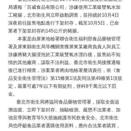
局通報「百威食品有限公司」涉嫌使用工業級雙氧水加
工豬腸，北市衛生局立即啟動調查，並持續於10月4日
深夜前往販售地點進行下架封存，截至10月5日，已命
業者下架並封存約145公斤的豬腸。
本案是由屏東地檢署聯合衛生福利部食品藥物管理
署及屏東縣衛生局等機關查獲屏東某廠商負責人與員工
涉嫌將豬大腸浸泡於工業級雙氧水漂白後，販售給不知
情的其他廠商，謀取不法利益。臺北市衛生局接獲通報
後已進行稽查，涉案業者將由地檢署釐清責任，依《食
品安全衛生管理法》第15條第1項及同法第49條第1項規
定，最重可處7年以下有期徒刑，併科8千萬元以下罰
金。
臺北市衛生局將協同食品藥物管理署，採取全面追
溯追蹤、立即下架封存、抽驗檢測、嚴懲不法業者、加
強宣導與教育等5大措施維護市民飲食安全。北市衛生
局也呼籲食品業者選購使用原料，應向合法業者購買，