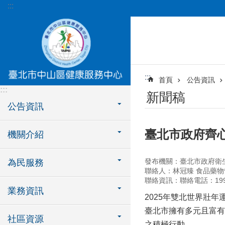
:::
跳到主要內容區塊
:::
首頁
公告資訊
:::
新聞稿
公告資訊
臺北市政府齊心
機關介紹
發布機關：臺北市政府衛
為民服務
聯絡人：林冠臻 食品藥
聯絡資訊：聯絡電話：1999轉
業務資訊
2025年雙北世界壯
臺北市擁有多元且富有
社區資源
之積極行動。