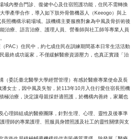
場域內整合門診、復健中心及住宿照護功能，住民不需轉換
學產學合作，導入如下肢外骨骼機器人（Keeogo）與上
住宿式長照機構示範場域。該機構主要服務對象為中風及骨折術後
能治療、語言治療、護理人員、營養師與社工師等專業人員
。
（PAC）住民中，約七成住民在訓練期間基本日常生活活動
成住民最終成功返家，不僅緩解醫療資源壓力，也真正實踐「治
構（委託臺北醫學大學經營管理）有感於醫療專業使命及長
歲潘女士，因中風及失智，於113年10月入住行愛住宿長照機
不積極治療，決定讓母親採舒適照護，於機構內善終，家屬也
及心理師組成的醫療團隊，針對生理、心理、靈性及後事準
護理師的專業護理、照服員身體照護及社工的靈性關懷與支
北市衛生局積極輔導機構提供市民優質選擇，除發展「醫療