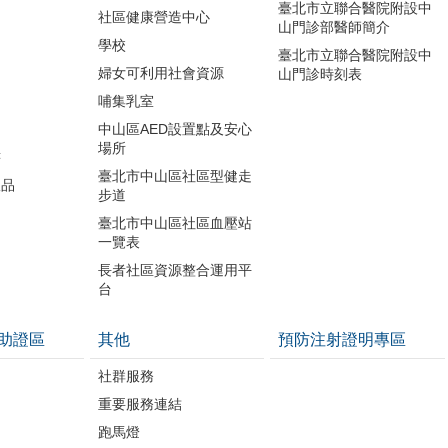
臺北市立聯合醫院附設中
社區健康營造中心
山門診部醫師簡介
學校
臺北市立聯合醫院附設中
婦女可利用社會資源
山門診時刻表
哺集乳室
中山區AED設置點及安心
場所
書
臺北市中山區社區型健走
版品
步道
開
臺北市中山區社區血壓站
一覽表
長者社區資源整合運用平
台
助證區
其他
預防注射證明專區
社群服務
重要服務連結
跑馬燈