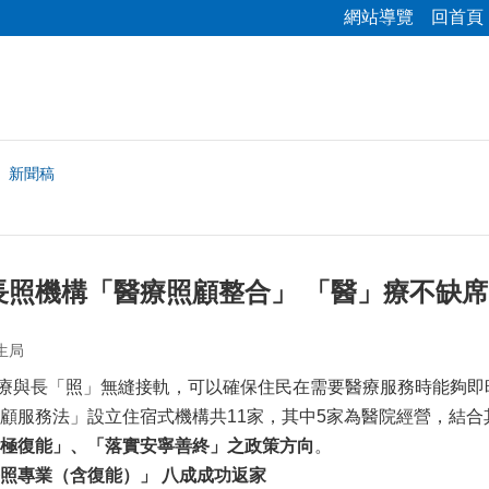
網站導覽
回首頁
新聞稿
長照機構「醫療照顧整合」 「醫」療不缺席
生局
與長「照」無縫接軌，可以確保住民在需要醫療服務時能夠即
顧服務法」設立住宿式機構共11家，其中5家為醫院經營，結
極復能」、
「落實安寧善終」之
政策方向
。
照專業（含復能）
」
八成成功返家