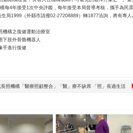
構每4年接受1次中央評鑑，每年接受本局督導考核，攜手為民
局1999（外縣市請撥02-27208889）轉1877洽詢，將有專
照機構之復健運動治療室
用下肢外骨骼機器人
像手進行復健
宿式長照機構「醫療照顧整合」「醫」療不缺席 「照」長過生活