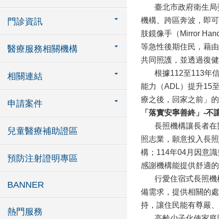
臺北市政府衛生局委
機構、跨區奔波，即可
門診資訊
肢鏡像手（Mirro
等急性後期住民，藉由
醫療服務相關機構
共同照護，並透過復健
根據112至113年
相關連結
能力（ADL）提升1
療之後，回家之前」的
申請案件
「落實安寧善終」-
不
長照機構讓長者在熟
兒童醫療補助證區
照志業，願意投入長照
構；114年04月因
預防注射證明專區
感謝機構能提供舒適的
行愛住宿式長照機構
BANNER
備需求，提供相關的處
持，讓住民能有尊嚴、
熱門服務
高齡少子化使家庭照