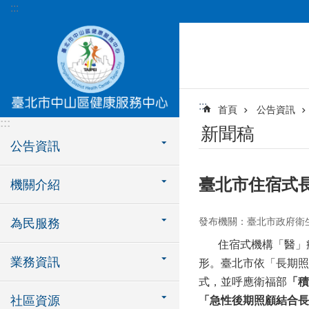
:::
跳到主要內容區塊
:::
首頁
公告資訊
:::
新聞稿
公告資訊
臺北市住宿式
機關介紹
發布機關：臺北市政府衛
為民服務
住宿式機構「醫」療
業務資訊
形。臺北市依「長期照
式，並呼應衛福部
「積
社區資源
「
急性後期照顧結合長