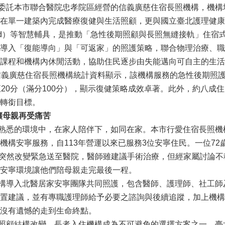
託本市聯合醫院忠孝院區經營的信義廣慈住宿長照機構，機構
在單一建築內完成醫療復健與生活照顧，更與國立臺北護理健康大
r Hand）等智慧輔具，是推動「急性後期照顧與長照無縫接軌」
導入「復能導向」與「可返家」的照護策略，聯合物理治療、職
課程和機構內休閒活動，協助住民逐步由失能邁向可自主的生活
信義廣慈住宿長照機構統計資料顯示，該機構服務的急性後期照護
5至20分（滿分100分），顯示復健策略成效卓著。此外，約八
轉銜目標。
讓母親再受痛苦
悉的環境中，在家人陪伴下，如同在家。本市行愛住宿長照機
機構安寧服務，自113年營運以來已服務3位安寧住民。一位72
意識突然改變緊急送至醫院，醫師雖建議手術治療，但經家屬討論
安寧環境讓他們陪母親走完最後一程。
導入北醫居家安寧團隊共同照護，包含醫師、護理師、社工師
置建議，並有專職護理師給予必要之諮詢與後續追蹤，加上機構
沒有遺憾的走到生命終點。
顧結構改變，長者入住機構成為不可避免的選擇方案之一。臺