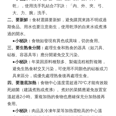
乾」，使用洗手乳結合7字訣：「內、外、夾、弓、
大、力、腕」洗手。
二、要新鮮：
食材選購要新鮮，避免購買來路不明或過
期食品。用水也要注意衛生，使用乾淨的自來水或煮沸
過的開水。
●小秘訣：
食物如發現有異色或異味，切勿食用。
三、要生熟食分開：
處理生食和熟食的器具（如刀具、
砧板、容器具等）應分開避免交叉污染。
●小秘訣：
年菜因原料種類多、製備流程相對複雜，
避免生熟食材交叉污染，可使用不同顏色的砧板或刀
具來區分，或優先處理熟食後再處理生食。
四、要澈底加熱：
食物中心溫度需超過70℃才能有效殺
死細菌（建議煮熟或煮沸）。煮好的菜餚應避免放置室
溫超過2小時。重複加熱的食物也應確保充分加熱後再
食用。
●小秘訣：
肉品及冷凍年菜等加熱需較高的中心溫