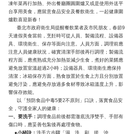
凍年菜再行加熱、外出餐廳團圓圍爐又或是使用外送平
台享用美食，應留意食品安全及餐飲衛生，一起健康圍
爐歡喜迎新春！
臺北市政府衛生局提醒餐飲業者及市民朋友，春節9
天連假美食當前，烹飪時可從人員、製備流程、設備器
具、環境衛生、保存等面向注意。人員方面，調理前應
注意人員健康狀況，確實清潔手部後再行調理；製備流
程方面，應煮熟或充分加熱並減少生食，煮好的菜餚應
避免放置室溫超過2小時；設備器具、環境衛生應保持
清潔；冰箱保存方面，熟食放置於生食上方且分別放置
避免汙染，應避免存放過多食材導致冰箱溫度上升，影
響保存效能。
以「預防食品中毒5要2不原則」口訣，落實食品安
全，守護全家人的健康：
一、要洗手：
調理食品前後都需澈底洗淨雙手、手部有
傷口時，應妥善包紮後再處理食物。
●小秘訣：
洗手六步驟「濕、洗、刷、搓、沖、