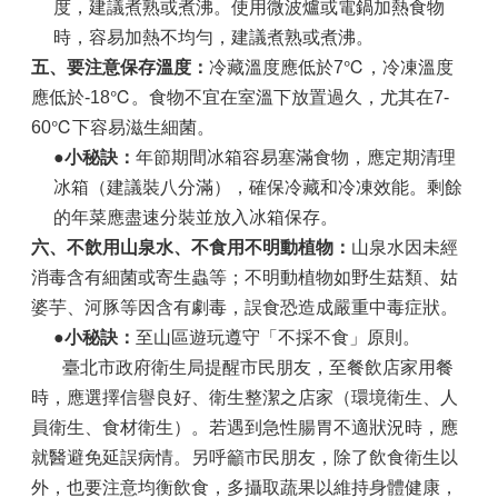
度，建議煮熟或煮沸。使用微波爐或電鍋加熱食物
時，容易加熱不均勻，建議煮熟或煮沸。
五、要注意保存溫度：
冷藏溫度應低於7℃，冷凍溫度
應低於-18℃。食物不宜在室溫下放置過久，尤其在7-
60℃下容易滋生細菌。
●小秘訣：
年節期間冰箱容易塞滿食物，應定期清理
冰箱（建議裝八分滿），確保冷藏和冷凍效能。剩餘
的年菜應盡速分裝並放入冰箱保存。
六、不飲用山泉水、不食用不明動植物
：
山泉水因未經
消毒含有細菌或寄生蟲等；不明動植物如野生菇類、姑
婆芋、河豚等因含有劇毒，誤食恐造成嚴重中毒症狀。
●小秘訣：
至山區遊玩遵守「不採不食」原則。
臺北市政府衛生局提醒市民朋友，至餐飲店家用餐
時，應選擇信譽良好、衛生整潔之店家（環境衛生、人
員衛生、食材衛生）。若遇到急性腸胃不適狀況時，應
就醫避免延誤病情。另呼籲市民朋友，除了飲食衛生以
外，也要注意均衡飲食，多攝取蔬果以維持身體健康，