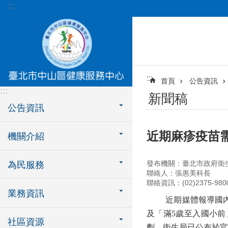
:::
跳到主要內容區塊
:::
首頁
公告資訊
:::
新聞稿
公告資訊
近期麻疹疫苗
機關介紹
發布機關：臺北市政府衛
為民服務
聯絡人：張惠美科長
聯絡資訊：(02)2375-980
業務資訊
近期媒體報導國
及「滿
5
歲至入國小前
社區資源
劑，衛生局已公布於官