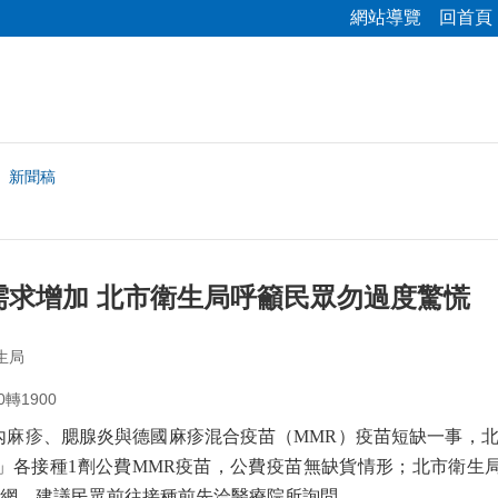
網站導覽
回首頁
新聞稿
需求增加 北市衛生局呼籲民眾勿過度驚慌
生局
0轉1900
內
麻疹
、腮腺炎與德國麻疹混合疫苗（
MMR
）疫苗短缺一事，
」各接種
1
劑公費
MMR
疫苗，公費疫苗無缺貨情形；北市衛生
網，建議民眾前往接種前先洽醫療院所詢問。