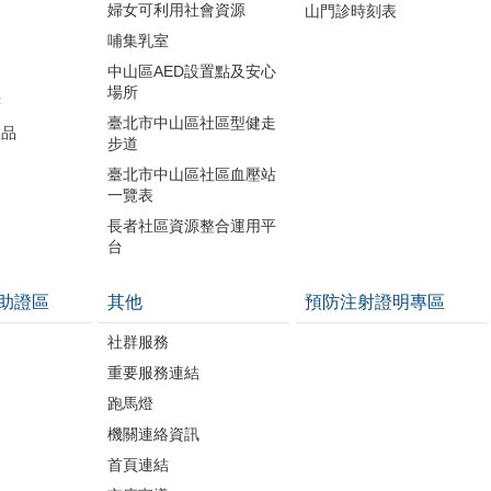
婦女可利用社會資源
山門診時刻表
哺集乳室
中山區AED設置點及安心
場所
書
臺北市中山區社區型健走
版品
步道
開
臺北市中山區社區血壓站
一覽表
長者社區資源整合運用平
台
助證區
其他
預防注射證明專區
社群服務
重要服務連結
跑馬燈
機關連絡資訊
首頁連結