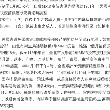
管制署
1
月
9
日公布，自費
MMR
疫苗應優先提供給
1981
年（民國
7
視疫苗供應狀況再適時調整：
國
70
年）（含）以後出生之醫護人員不具有
5
年內麻疹抗體陽性證
國
70
年）（含）以後出生之成人，若須前往麻疹流行區（如越南
，民眾應避免帶未滿
1
歲或未接種疫苗的嬰幼兒至流行地區，如
門診部，由北市衛生局補助接種
1
劑
MMR
疫苗，惟滿
12
個月後仍
管理
18
天。截至
113
年年底，臺北市入學前
2
劑
MMR
疫苗接種完
情升溫，越南、印度、巴基斯坦、葉門、泰國、柬埔寨等東南亞
自
113
年起至
114
年
1
月
9
日下午
4
時，全國累計
36
例麻疹確定病例，
例本土病例，
3
例境外移入病例，
114
年截至
1
月
9
日下午
5
時，北
，因麻疹是經由空氣、飛沫傳播，或是直接與病人的鼻腔或咽喉
可傳染期為發疹的前、後各
4
天內。一般與確診者接觸後
10
至
12
天
約
14
天會出疹。民眾如擔心遭受感染，在飛機上、室內密閉空間
處，以避免感染麻疹。有關麻疹相關資訊可至衛生局官網
/
主題專
782
詢問。