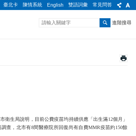
臺北卡
陳情系統
雙語詞彙
常見問答
English
進階搜尋
北市衛生局說明，目前公費疫苗均持續供應「出生滿
12
個月」
局調查，北市有
8
間醫療院所回復尚有自費
MMR
疫苗約
150
餘