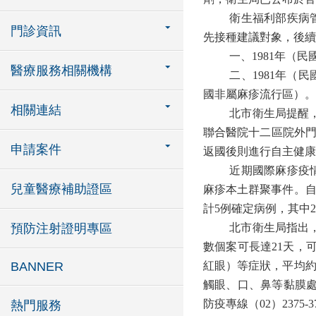
衛生福利部疾病
門診資訊
先接種建議對象，後續
一、
1981
年（民
醫療服務相關機構
二、
1981
年（民
國非屬麻疹流行區）。
相關連結
北市衛生局提醒
聯合醫院十二區院外
申請案件
返國後則進行自主健康
近期國際麻疹疫
兒童醫療補助證區
麻疹本土群聚事件。
計
5
例確定病例，其中
2
預防注射證明專區
北市衛生局指出
數個案可長達
21
天，
BANNER
紅眼）等症狀，平均
觸眼、口、鼻等黏膜
防疫專線（
02
）
2375-3
熱門服務