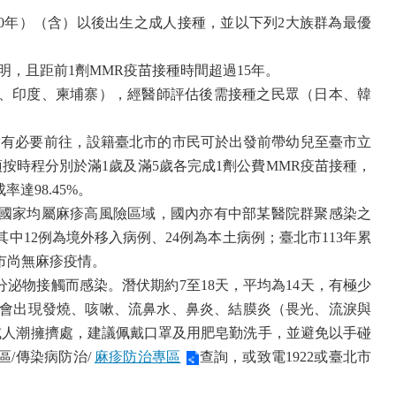
0
年）（含）以後出生之成人接種，並以下列
2
大族群為最優
明，且距前
1
劑
MMR
疫苗接種時間超過
15
年。
、印度、柬埔寨），經醫師評估後需接種之民眾（日本、韓
實有必要前往，設籍臺北市的市民可於出發前帶幼兒至臺市立
須按時程分別於滿
1
歲及滿
5
歲各完成
1
劑公費
MMR
疫苗接種，
成率達
98.45%
。
國家均屬麻疹高風險區域，國內亦有中部某醫院群聚感染之
其中
12
例為境外移入病例、
24
例為本土病例；臺北市
113
年累
市尚無麻疹疫情。
分泌物接觸而感染。潛伏期約
7
至
18
天，平均為
14
天，有極少
會出現發燒、咳嗽、流鼻水、鼻炎、結膜炎（畏光、流淚與
或人潮擁擠處，建議佩戴口罩及用肥皂勤洗手，並避免以手碰
區
/
傳染病防治
/
麻疹防治專區
查詢
，或致電
1922
或臺北市