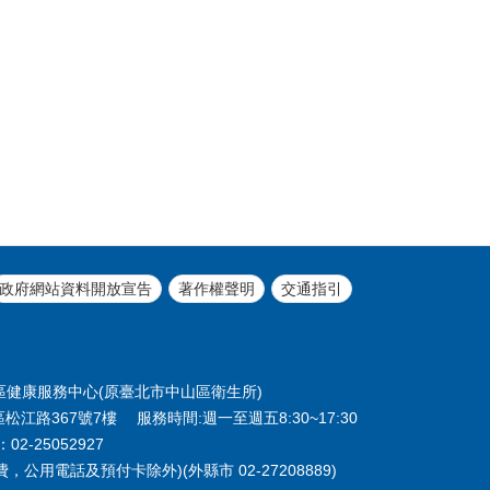
政府網站資料開放宣告
著作權聲明
交通指引
北市中山區健康服務中心(原臺北市中山區衛生所)
區松江路367號7樓 服務時間:週一至週五8:30~17:30
02-25052927
，公用電話及預付卡除外)(外縣市 02-27208889)