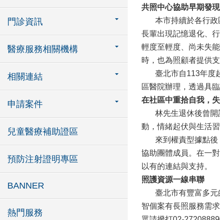
共照中心協助早期發現
本市持續於各行政區
門診資訊
長輩出現記憶退化、行
輕度至輕度、尚未失能
醫療服務相關機構
時，也為照顧者提供支
臺北市自113年度起
相關連結
區醫院辦理，透過具臨
在社區中重拾自我，失
申請案件
林先生退休後曾開計
動，情緒起伏與生活習
兒童醫療補助證區
來到權責型據點後，
協助團體成員。在一對
預防注射證明專區
以有的連結與支持。
照護資源一線串聯
BANNER
臺北市有豐富多元的
智個案有長照服務需求
熱門服務
眾請撥打02-272088