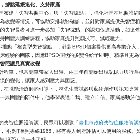
，據點延緩退化、支持家庭
布建「失智共照中心」與「失智據點」，強化社區在地照護網
為改變等情況，可協助安排就醫確診，並針對家屬提供失智症相
的失智長者可進一步參加「失智據點」的認知促進活動，如懷舊
持團體與訓練課程，協助家庭提升照顧技巧、減輕壓力。
推動「權責型失智據點」，針對BPSD個案提供更高專業介入
床經驗的團隊，因應BPSD症狀的多變性給予即時、精準且更
智照護見真實改變
程車，也常開車帶家人出遊。兩三年前開始出現記憶力與行為
慣的變化，讓家人感到壓力與困惑。
在職能治療師的引導下，林先生嘗試參與藝術創作與認知桌遊
一與團體的陪伴中，他學習表達自我、建立自信。家屬感動於他
失智症照護資源，民眾可以瀏覽「
臺北市政府失智症服務資源
，可撥打長照專線1966，將有專人到府評估可以使用的服務。如
89轉1875）進一步了解。