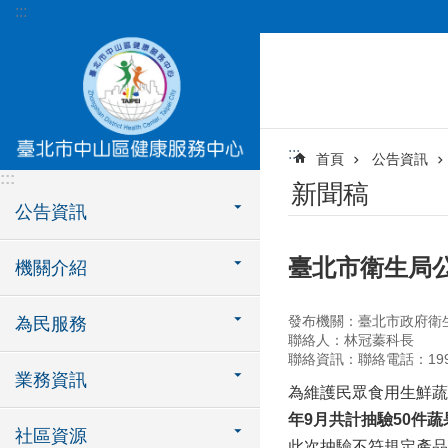
:::
跳到主要內容區塊
:::
首頁
公告資訊
:::
新聞稿
公告資訊
臺北市衛生局公
機關介紹
發布機關：臺北市政府衛
為民服務
聯絡人：林冠蓁科長
聯絡資訊：聯絡電話：1999轉
業務資訊
為維護民眾食用生鮮蔬
年
9
月共計抽驗
50
件蔬
社區資源
此次抽驗不符規定產品