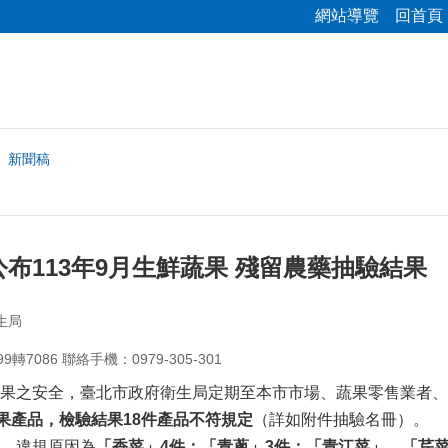
網站導覽
回首頁
新聞稿
布113年9月生鮮蔬果 殘留農藥抽驗結果
生局
7086 聯絡手機：0979-305-301
果之安全，臺北市政府衛生局定期至本市市場、蔬果零售業者、
果產品，檢驗結果
18
件產品不符規定
（詳如附件抽驗名冊）。
，違規原因為
「香菜」
4
件
；
「
青蔥」
3
件
；
「青江菜」、
「芹