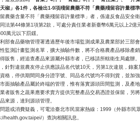
天椒
」
各
1
件
，
各檢出
1-9
項殘留農藥不符
「農藥殘留容許量標準
留農藥含量不符「農藥殘留容許量標準」者，係違反食品安全衛生
同法第44條第1項第2款，可處分責任業者新臺幣6萬元以上2億
300萬元以下罰鍰。
利部食品藥物管理署透過歷年後市場監測成果及農業部於三部會
性監測計畫監測名單，擴大抽驗件數，將不合格農產品移除產銷
得販售，經追查產品來源屬外縣市者，已移請所轄衛生局處辦。
，針對違規農友停止供應該品名代號10天，另第1次違規，錄案
資格，停供期間同身分證字號、同品名代號均不得到貨，並加強
市面抽驗產品屬於終端的管理，惟有落實源頭田間監測，及產地
業者販售之蔬果應要求賣方提供完整產品交易憑證並保留，另將
品來源，達到源頭管理。
題或消費疑義，可電洽臺北市民當家熱線：1999（外縣市民眾請撥0
/health.gov.taipei/）查詢相關訊息。