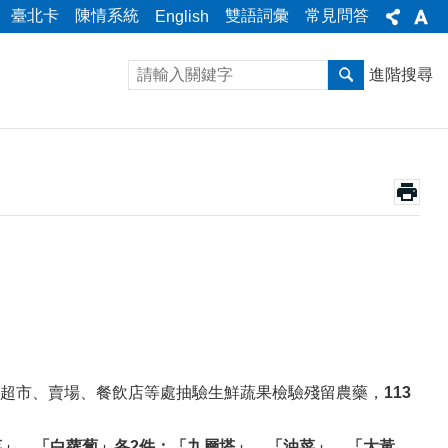
臺北卡
陳情系統
雙語詞彙
常見問答
English
進階搜尋
超市、賣場、餐飲店等處抽驗生鮮蔬果檢驗殘留農藥，
113
菜
」
、
「
白蘿蔔」
各
2
件
；
「九層塔」、
「油菜
」
、
「
大黃