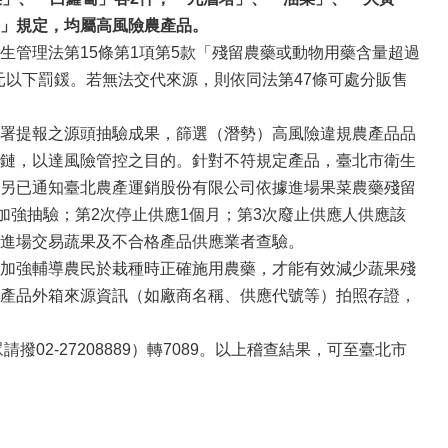
」規定
，
均屬高風險農產品。
管理法第15條第1項第5款「殘留農藥或動物用藥含量超過
元以下罰鍰。若無法交代來源，則依同法第47條可處分販售
署提報之源頭抽驗成果，篩選（潛勢）高風險違規農產品品
鏈，以達風險管控之目的。針對不符規定產品，臺北市衛生
另已通知臺北農產運銷股份有限公司依據進場果菜農藥殘留
加強抽驗；第2次停止供應1個月；第3次廢止供應人供應該
進場交易蔬果及不合格產品供應業者查驗。
加強輔導農民於栽種時正確施用農藥，才能有效減少蔬果殘
產品外箱來源資訊（如廠商名稱、供應代號等）拍照存證，
2-27208889）轉7089。以上稽查結果，可至臺北市