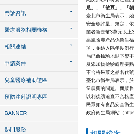
瓜」、
「敏豆
」
、
「朝
門診資訊
臺北市衛生局表示，殘
安全容許量」規定，依
醫療服務相關機構
業者新臺幣3萬元以上
高風險農產品係衛生福
相關連結
項，並納入隔年度例行
局已命抽驗地點下架不
申請案件
及添加物檢驗處理要點
不合格果菜之品名代號
兒童醫療補助證區
臺北市衛生局表示，於
留農藥的問題。而販售
預防注射證明專區
以利後續追查不合格產
民眾如有食品安全衛生問
BANNER
政府衛生局網站（https:/
熱門服務