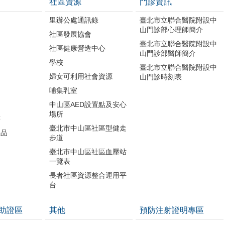
社區資源
門診資訊
里辦公處通訊錄
臺北市立聯合醫院附設中
山門診部心理師簡介
社區發展協會
臺北市立聯合醫院附設中
社區健康營造中心
山門診部醫師簡介
學校
臺北市立聯合醫院附設中
婦女可利用社會資源
山門診時刻表
哺集乳室
中山區AED設置點及安心
場所
書
臺北市中山區社區型健走
版品
步道
開
臺北市中山區社區血壓站
一覽表
長者社區資源整合運用平
台
助證區
其他
預防注射證明專區