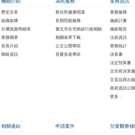
機關介紹
為民服務
業務資訊
歷史沿革
新住民健康照護
業務服務
組織架構
長期照顧服務
施政計畫
分層負責明細表
臺北市在宅病故行政相驗
施政報告
業務職掌
相關表單下載
法規資訊
首長介紹
公文公開專區
業務統計
聯絡資訊
吾愛吾老專區
決算書
法定預算書
北市府決算
文宣品與出
政府資訊公
更多...
相關連結
申請案件
兒童醫療補