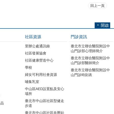
回上一頁
開啟
社區資源
門診資訊
里辦公處通訊錄
臺北市立聯合醫院附設中
山門診部心理師簡介
社區發展協會
臺北市立聯合醫院附設中
社區健康營造中心
山門診部醫師簡介
學校
臺北市立聯合醫院附設中
婦女可利用社會資源
山門診時刻表
哺集乳室
中山區AED設置點及安心
場所
書
臺北市中山區社區型健走
版品
步道
開
臺北市中山區社區血壓站