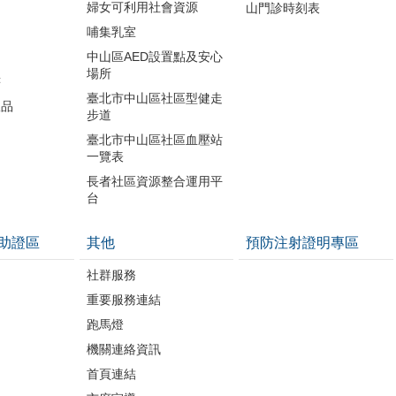
婦女可利用社會資源
山門診時刻表
哺集乳室
中山區AED設置點及安心
場所
書
臺北市中山區社區型健走
版品
步道
開
臺北市中山區社區血壓站
一覽表
長者社區資源整合運用平
台
助證區
其他
預防注射證明專區
社群服務
重要服務連結
跑馬燈
機關連絡資訊
首頁連結