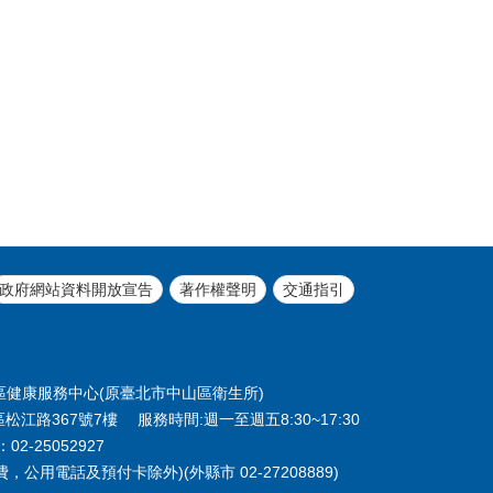
政府網站資料開放宣告
著作權聲明
交通指引
北市中山區健康服務中心(原臺北市中山區衛生所)
區松江路367號7樓 服務時間:週一至週五8:30~17:30
02-25052927
，公用電話及預付卡除外)(外縣市 02-27208889)